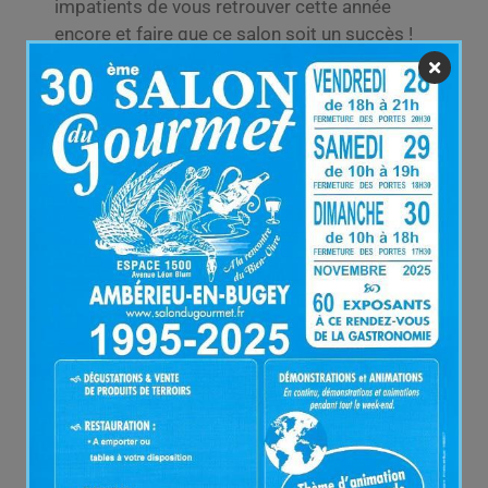
impatients de vous retrouver cette année
encore et faire que ce salon soit un succès !
Nous vous donnons rendez-vous les 27, 28 et
29 novembre 2026 à l’espace 1500
d’Ambérieu en Bugey.
Dans le cadre du plan vigie pirate,
présentation des sacs ouverts à l’entrée.
Attention, si vous avez des invitations, celles-
ci ne seront acceptées que sous
format papier et tamponnées.